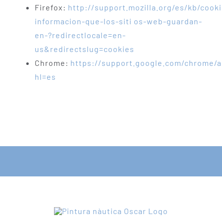
Firefox:
http://support.mozilla.org/es/kb/cook
informacion-que-los-siti os-web-guardan-
en-?redirectlocale=en-
us&redirectslug=cookies
Chrome:
https://support.google.com/chrome/
hl=es