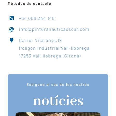
Mètodes de contacte
+34 606 244 145
info@pinturanauticaoscar.com
Carrer Vilarenys,19
Polígon Industrial Vall-llobrega
17253 Vall-llobrega (Girona)
Estigues al cas de les nostres
notícies